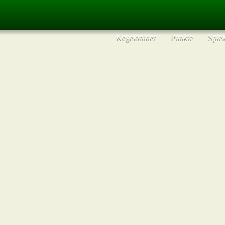
Kegelbrüder
Punkte
Spiel