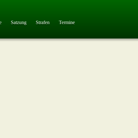
e
Satzung
Strafen
Termine