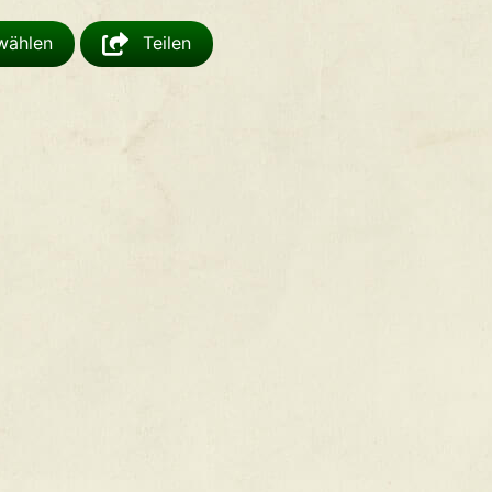
swählen
Teilen